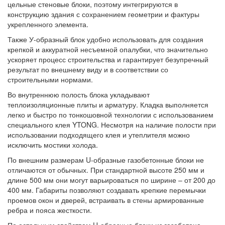
цельные стеновые блоки, поэтому интегрируются в
конструкцию здания с сохранением геометрии и фактуры
укрепленного элемента.
Также У-образный блок удобно использовать для создания
крепкой и аккуратной несъемной опалубки, что значительно
ускоряет процесс строительства и гарантирует безупречный
результат по внешнему виду и в соответствии со
строительными нормами.
Во внутреннюю полость блока укладывают
теплоизоляционные плиты и арматуру. Кладка выполняется
легко и быстро по тонкошовной технологии с использованием
специального клея YTONG. Несмотря на наличие полости при
использовании подходящего клея и утеплителя можно
исключить мостики холода.
По внешним размерам U-образные газобетонные блоки не
отличаются от обычных. При стандартной высоте 250 мм и
длине 500 мм они могут варьироваться по ширине – от 200 до
400 мм. Габариты позволяют создавать крепкие перемычки
проемов окон и дверей, встраивать в стены армированные
ребра и пояса жесткости.
По остальным свойствам U-образные блоки из газобетона