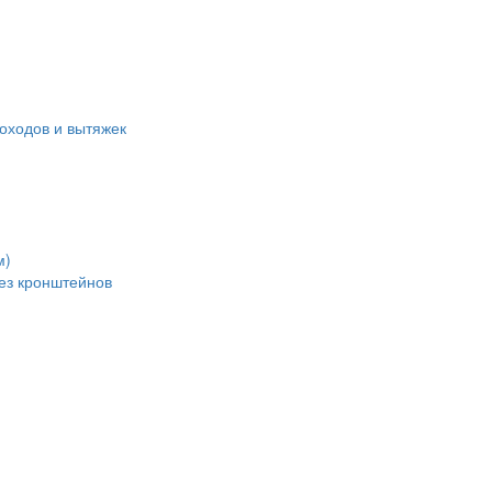
оходов и вытяжек
м)
без кронштейнов