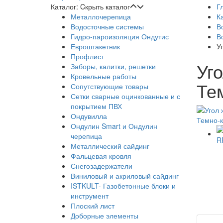
Каталог:
Cкрыть каталог
Г
Металлочерепица
К
Водосточные системы
В
Гидро-пароизоляция Ондутис
В
Евроштакетник
У
Профлист
Уг
Заборы, калитки, решетки
Кровельные работы
Те
Сопутствующие товары
Сетки сварные оцинкованные и с
покрытием ПВХ
Ондувилла
Ондулин Smart и Ондулин
черепица
Металлический сайдинг
Фальцевая кровля
Снегозадержатели
Виниловый и акриловый сайдинг
ISTKULT- Газобетонные блоки и
инструмент
Плоский лист
Доборные элементы