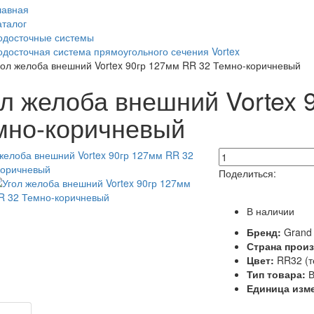
лавная
аталог
одосточные системы
одосточная система прямоугольного сечения Vortex
гол желоба внешний Vortex 90гр 127мм RR 32 Темно-коричневый
ол желоба внешний Vortex 
мно-коричневый
Поделиться:
В наличии
Бренд:
Grand 
Страна прои
Цвет:
RR32 (т
Тип товара:
В
Единица изм