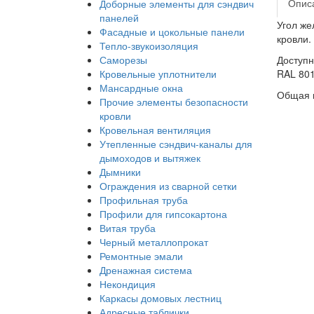
Опис
Доборные элементы для сэндвич
панелей
Угол же
Фасадные и цокольные панели
кровли.
Тепло-звукоизоляция
Саморезы
Доступн
Кровельные уплотнители
RAL 801
Мансардные окна
Общая г
Прочие элементы безопасности
кровли
Кровельная вентиляция
Утепленные сэндвич-каналы для
дымоходов и вытяжек
Дымники
Ограждения из сварной сетки
Профильная труба
Профили для гипсокартона
Витая труба
Черный металлопрокат
Ремонтные эмали
Дренажная система
Некондиция
Каркасы домовых лестниц
Адресные таблички