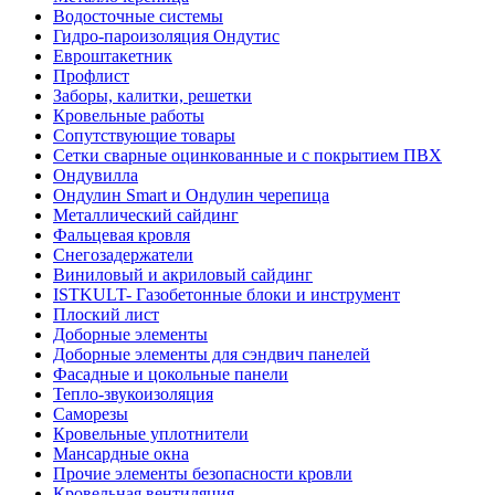
Водосточные системы
Гидро-пароизоляция Ондутис
Евроштакетник
Профлист
Заборы, калитки, решетки
Кровельные работы
Сопутствующие товары
Сетки сварные оцинкованные и с покрытием ПВХ
Ондувилла
Ондулин Smart и Ондулин черепица
Металлический сайдинг
Фальцевая кровля
Снегозадержатели
Виниловый и акриловый сайдинг
ISTKULT- Газобетонные блоки и инструмент
Плоский лист
Доборные элементы
Доборные элементы для сэндвич панелей
Фасадные и цокольные панели
Тепло-звукоизоляция
Саморезы
Кровельные уплотнители
Мансардные окна
Прочие элементы безопасности кровли
Кровельная вентиляция