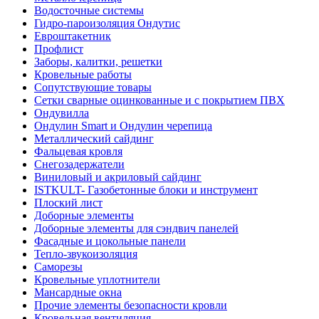
Водосточные системы
Гидро-пароизоляция Ондутис
Евроштакетник
Профлист
Заборы, калитки, решетки
Кровельные работы
Сопутствующие товары
Сетки сварные оцинкованные и с покрытием ПВХ
Ондувилла
Ондулин Smart и Ондулин черепица
Металлический сайдинг
Фальцевая кровля
Снегозадержатели
Виниловый и акриловый сайдинг
ISTKULT- Газобетонные блоки и инструмент
Плоский лист
Доборные элементы
Доборные элементы для сэндвич панелей
Фасадные и цокольные панели
Тепло-звукоизоляция
Саморезы
Кровельные уплотнители
Мансардные окна
Прочие элементы безопасности кровли
Кровельная вентиляция