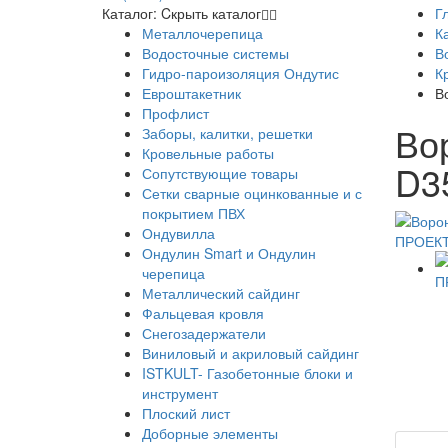
Каталог:
Cкрыть каталог
Г
Металлочерепица
К
Водосточные системы
В
Гидро-пароизоляция Ондутис
К
Евроштакетник
В
Профлист
Во
Заборы, калитки, решетки
Кровельные работы
D3
Сопутствующие товары
Сетки сварные оцинкованные и с
покрытием ПВХ
Ондувилла
Ондулин Smart и Ондулин
черепица
Металлический сайдинг
Фальцевая кровля
Снегозадержатели
Виниловый и акриловый сайдинг
ISTKULT- Газобетонные блоки и
инструмент
Плоский лист
Доборные элементы