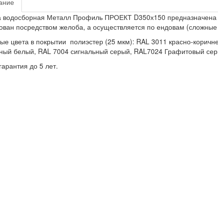
ание
 водосборная Металл Профиль ПРОЕКТ D350х150 предназначена для
ован посредством желоба, а осуществляется по ендовам (сложны
ые цвета в покрытии полиэстер (25 мкм): RAL 3011 красно-корич
ный белый, RAL 7004 сигнальный серый, RAL7024 Графитовый сер
арантия до 5 лет.