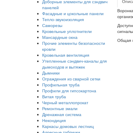
Опис
Доборные элементы для сэндвич
панелей
Воронка
Фасадные и цокольные панели
организ
Тепло-звукоизоляция
Саморезы
Доступн
Кровельные уплотнители
сигналь
Мансардные окна
Общая г
Прочие элементы безопасности
кровли
Кровельная вентиляция
Утепленные сэндвич-каналы для
дымоходов и вытяжек
Дымники
Ограждения из сварной сетки
Профильная труба
Профили для гипсокартона
Витая труба
Черный металлопрокат
Ремонтные эмали
Дренажная система
Некондиция
Каркасы домовых лестниц
Адресные таблички