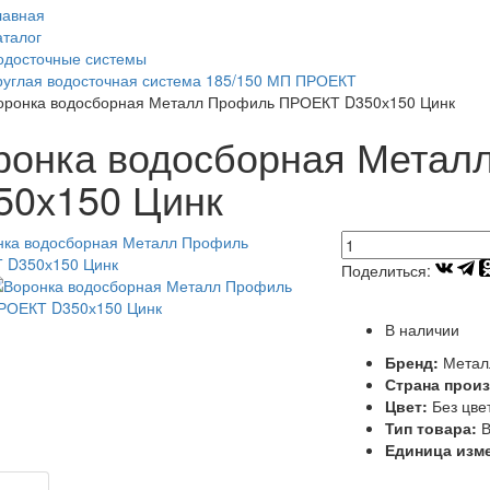
лавная
аталог
одосточные системы
руглая водосточная система 185/150 МП ПРОЕКТ
оронка водосборная Металл Профиль ПРОЕКТ D350х150 Цинк
ронка водосборная Мета
50х150 Цинк
Поделиться:
В наличии
Бренд:
Метал
Страна прои
Цвет:
Без цве
Тип товара:
В
Единица изм