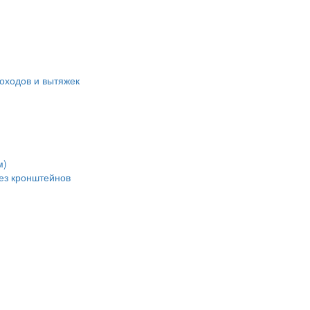
оходов и вытяжек
м)
без кронштейнов