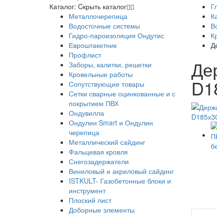
Каталог:
Cкрыть каталог
Г
Металлочерепица
К
Водосточные системы
В
Гидро-пароизоляция Ондутис
К
Евроштакетник
Д
Профлист
Де
Заборы, калитки, решетки
Кровельные работы
D1
Сопутствующие товары
Сетки сварные оцинкованные и с
покрытием ПВХ
Ондувилла
Ондулин Smart и Ондулин
черепица
Металлический сайдинг
Фальцевая кровля
Снегозадержатели
Виниловый и акриловый сайдинг
ISTKULT- Газобетонные блоки и
инструмент
Плоский лист
Доборные элементы