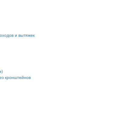
оходов и вытяжек
м)
без кронштейнов