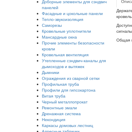
Опис
Доборные элементы для сэндвич
панелей
Держате
Фасадные и цокольные панели
кровель
Тепло-звукоизоляция
Саморезы
Доступн
Кровельные уплотнители
сигналь
Мансардные окна
Общая г
Прочие элементы безопасности
кровли
Кровельная вентиляция
Утепленные сэндвич-каналы для
дымоходов и вытяжек
Дымники
Ограждения из сварной сетки
Профильная труба
Профили для гипсокартона
Витая труба
Черный металлопрокат
Ремонтные эмали
Дренажная система
Некондиция
Каркасы домовых лестниц
Адресные таблички