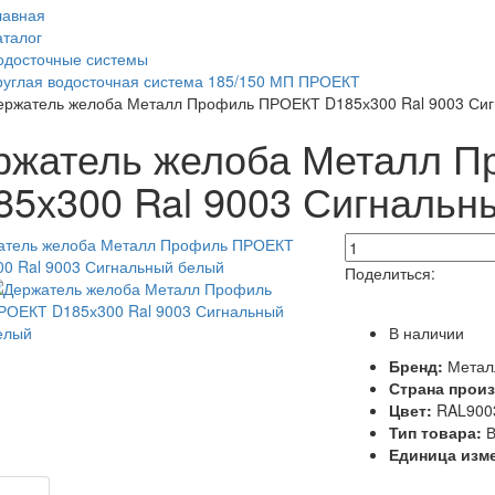
лавная
аталог
одосточные системы
руглая водосточная система 185/150 МП ПРОЕКТ
ержатель желоба Металл Профиль ПРОЕКТ D185х300 Ral 9003 Си
ржатель желоба Металл 
85х300 Ral 9003 Сигнальн
Поделиться:
В наличии
Бренд:
Метал
Страна прои
Цвет:
RAL9003
Тип товара:
В
Единица изм