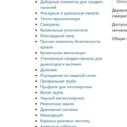
Опис
Доборные элементы для сэндвич
панелей
Держате
Фасадные и цокольные панели
саморе
Тепло-звукоизоляция
Саморезы
Доступн
Кровельные уплотнители
сигналь
Мансардные окна
Общая г
Прочие элементы безопасности
кровли
Кровельная вентиляция
Утепленные сэндвич-каналы для
дымоходов и вытяжек
Дымники
Ограждения из сварной сетки
Профильная труба
Профили для гипсокартона
Витая труба
Черный металлопрокат
Ремонтные эмали
Дренажная система
Некондиция
Каркасы домовых лестниц
Адресные таблички