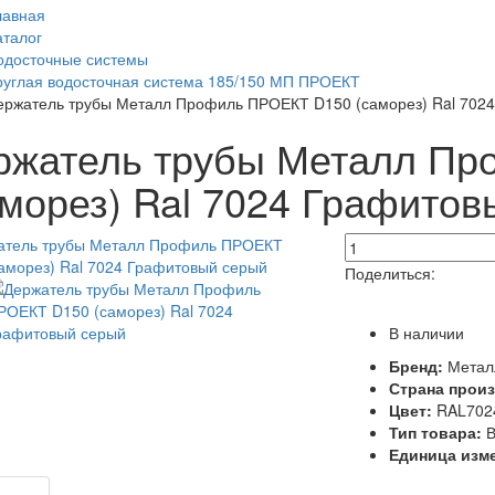
лавная
аталог
одосточные системы
руглая водосточная система 185/150 МП ПРОЕКТ
ержатель трубы Металл Профиль ПРОЕКТ D150 (саморез) Ral 702
ржатель трубы Металл П
аморез) Ral 7024 Графитов
Поделиться:
В наличии
Бренд:
Метал
Страна прои
Цвет:
RAL7024
Тип товара:
В
Единица изм