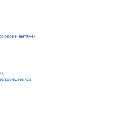
оходов и вытяжек
м)
без кронштейнов