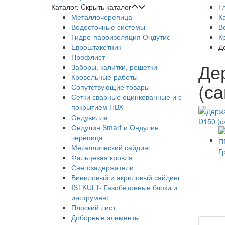
Каталог:
Cкрыть каталог
Г
Металлочерепица
К
Водосточные системы
В
Гидро-пароизоляция Ондутис
К
Евроштакетник
Д
Профлист
Де
Заборы, калитки, решетки
Кровельные работы
(с
Сопутствующие товары
Сетки сварные оцинкованные и с
покрытием ПВХ
Ондувилла
Ондулин Smart и Ондулин
черепица
Металлический сайдинг
Фальцевая кровля
Снегозадержатели
Виниловый и акриловый сайдинг
ISTKULT- Газобетонные блоки и
инструмент
Плоский лист
Доборные элементы