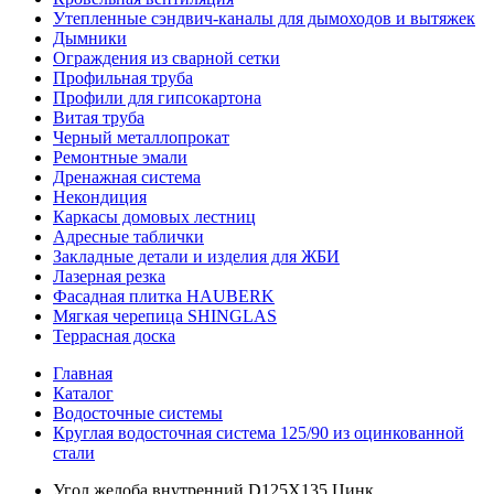
Утепленные сэндвич-каналы для дымоходов и вытяжек
Дымники
Ограждения из сварной сетки
Профильная труба
Профили для гипсокартона
Витая труба
Черный металлопрокат
Ремонтные эмали
Дренажная система
Некондиция
Каркасы домовых лестниц
Адресные таблички
Закладные детали и изделия для ЖБИ
Лазерная резка
Фасадная плитка HAUBERK
Мягкая черепица SHINGLAS
Террасная доска
Главная
Каталог
Водосточные системы
Круглая водосточная система 125/90 из оцинкованной
стали
Угол желоба внутренний D125Х135 Цинк