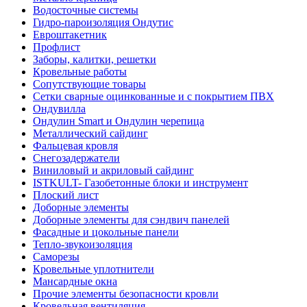
Водосточные системы
Гидро-пароизоляция Ондутис
Евроштакетник
Профлист
Заборы, калитки, решетки
Кровельные работы
Сопутствующие товары
Сетки сварные оцинкованные и с покрытием ПВХ
Ондувилла
Ондулин Smart и Ондулин черепица
Металлический сайдинг
Фальцевая кровля
Снегозадержатели
Виниловый и акриловый сайдинг
ISTKULT- Газобетонные блоки и инструмент
Плоский лист
Доборные элементы
Доборные элементы для сэндвич панелей
Фасадные и цокольные панели
Тепло-звукоизоляция
Саморезы
Кровельные уплотнители
Мансардные окна
Прочие элементы безопасности кровли
Кровельная вентиляция