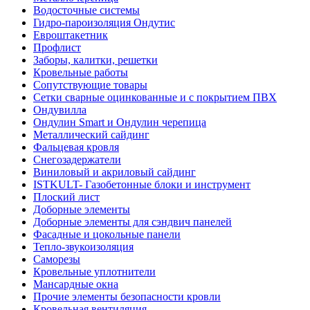
Водосточные системы
Гидро-пароизоляция Ондутис
Евроштакетник
Профлист
Заборы, калитки, решетки
Кровельные работы
Сопутствующие товары
Сетки сварные оцинкованные и с покрытием ПВХ
Ондувилла
Ондулин Smart и Ондулин черепица
Металлический сайдинг
Фальцевая кровля
Снегозадержатели
Виниловый и акриловый сайдинг
ISTKULT- Газобетонные блоки и инструмент
Плоский лист
Доборные элементы
Доборные элементы для сэндвич панелей
Фасадные и цокольные панели
Тепло-звукоизоляция
Саморезы
Кровельные уплотнители
Мансардные окна
Прочие элементы безопасности кровли
Кровельная вентиляция