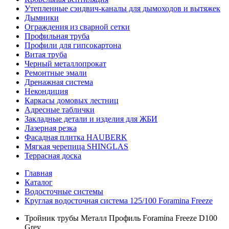
Утепленные сэндвич-каналы для дымоходов и вытяжек
Дымники
Ограждения из сварной сетки
Профильная труба
Профили для гипсокартона
Витая труба
Черный металлопрокат
Ремонтные эмали
Дренажная система
Некондиция
Каркасы домовых лестниц
Адресные таблички
Закладные детали и изделия для ЖБИ
Лазерная резка
Фасадная плитка HAUBERK
Мягкая черепица SHINGLAS
Террасная доска
Главная
Каталог
Водосточные системы
Круглая водосточная система 125/100 Foramina Freeze
Тройник трубы Металл Профиль Foramina Freeze D100
Grey