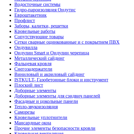
Водосточные системы
Гидро-пароизоляция Ондутис
Евроштакетник
Профлист
Заборы, калитки, решетки
Кровельные работы
Сопутствующие товары
Сетки сварные оцинкованные и с покрытием ПВХ
Ондувилла
Ондулин Smart и Ондулин черепица
Металлический сайдинг
Фальцевая кровля
Снегозадержатели
Виниловый и акриловый сайдинг
ISTKULT- Газобетонные блоки и инструмент
Плоский лист
Доборные элементы
Доборные элементы для сэндвич панелей
Фасадные и цокольные панели
Тепло-звукоизоляция
Саморезы
Кровельные уплотнители
Мансардные окна
Прочие элементы безопасности кровли
Кровельная вентиляция