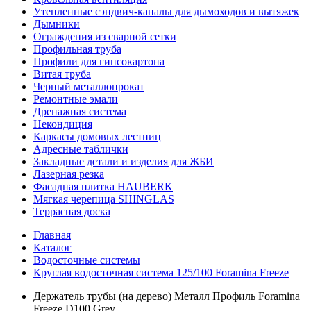
Утепленные сэндвич-каналы для дымоходов и вытяжек
Дымники
Ограждения из сварной сетки
Профильная труба
Профили для гипсокартона
Витая труба
Черный металлопрокат
Ремонтные эмали
Дренажная система
Некондиция
Каркасы домовых лестниц
Адресные таблички
Закладные детали и изделия для ЖБИ
Лазерная резка
Фасадная плитка HAUBERK
Мягкая черепица SHINGLAS
Террасная доска
Главная
Каталог
Водосточные системы
Круглая водосточная система 125/100 Foramina Freeze
Держатель трубы (на дерево) Металл Профиль Foramina
Freeze D100 Grey