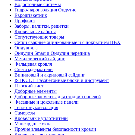
Водосточные системы
Гидро-пароизоляция Ондутис
Евроштакетник
Профлист
Заборы, калитки, решетки
Кровельные работы
Сопутствующие товары
Сетки сварные оцинкованные и с покрытием ПВХ
Ондувилла
Ондулин Smart и Ондулин черепица
Металлический сайдинг
Фальцевая кровля
Снегозадержатели
Виниловый и акриловый сайдинг
ISTKULT- Газобетонные блоки и инструмент
Плоский лист
Доборные элементы
Доборные элементы для сэндвич панелей
Фасадные и цокольные панели
Тепло-звукоизоляция
Саморезы
Кровельные уплотнители
Мансардные окна
Прочие элементы безопасности кровли
Кровельная вентиляция