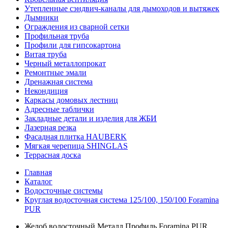
Утепленные сэндвич-каналы для дымоходов и вытяжек
Дымники
Ограждения из сварной сетки
Профильная труба
Профили для гипсокартона
Витая труба
Черный металлопрокат
Ремонтные эмали
Дренажная система
Некондиция
Каркасы домовых лестниц
Адресные таблички
Закладные детали и изделия для ЖБИ
Лазерная резка
Фасадная плитка HAUBERK
Мягкая черепица SHINGLAS
Террасная доска
Главная
Каталог
Водосточные системы
Круглая водосточная система 125/100, 150/100 Foramina
PUR
Желоб водосточный Металл Профиль Foramina PUR