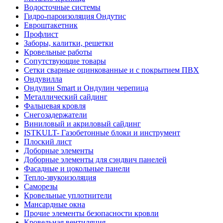
Водосточные системы
Гидро-пароизоляция Ондутис
Евроштакетник
Профлист
Заборы, калитки, решетки
Кровельные работы
Сопутствующие товары
Сетки сварные оцинкованные и с покрытием ПВХ
Ондувилла
Ондулин Smart и Ондулин черепица
Металлический сайдинг
Фальцевая кровля
Снегозадержатели
Виниловый и акриловый сайдинг
ISTKULT- Газобетонные блоки и инструмент
Плоский лист
Доборные элементы
Доборные элементы для сэндвич панелей
Фасадные и цокольные панели
Тепло-звукоизоляция
Саморезы
Кровельные уплотнители
Мансардные окна
Прочие элементы безопасности кровли
Кровельная вентиляция