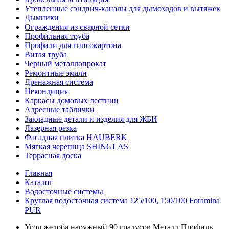
Утепленные сэндвич-каналы для дымоходов и вытяжек
Дымники
Ограждения из сварной сетки
Профильная труба
Профили для гипсокартона
Витая труба
Черный металлопрокат
Ремонтные эмали
Дренажная система
Некондиция
Каркасы домовых лестниц
Адресные таблички
Закладные детали и изделия для ЖБИ
Лазерная резка
Фасадная плитка HAUBERK
Мягкая черепица SHINGLAS
Террасная доска
Главная
Каталог
Водосточные системы
Круглая водосточная система 125/100, 150/100 Foramina
PUR
Угол желоба наружный 90 градусов Металл Профиль