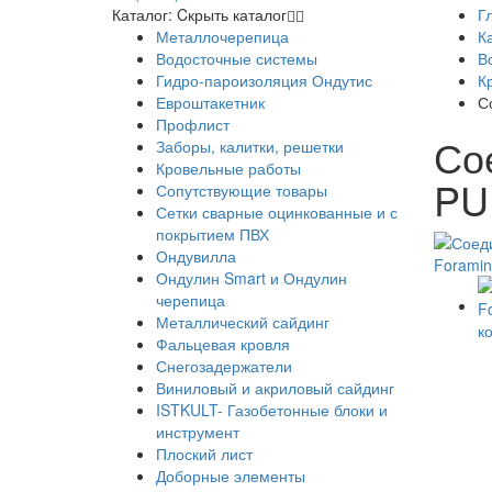
Каталог:
Cкрыть каталог
Г
Металлочерепица
К
Водосточные системы
В
Гидро-пароизоляция Ондутис
К
Евроштакетник
С
Профлист
Со
Заборы, калитки, решетки
Кровельные работы
PU
Сопутствующие товары
Сетки сварные оцинкованные и с
покрытием ПВХ
Ондувилла
Ондулин Smart и Ондулин
черепица
Металлический сайдинг
Фальцевая кровля
Снегозадержатели
Виниловый и акриловый сайдинг
ISTKULT- Газобетонные блоки и
инструмент
Плоский лист
Доборные элементы