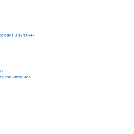
оходов и вытяжек
м)
без кронштейнов