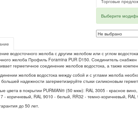
Торговые предло
Выберите модифи
ание
ние водосточного желоба с другим желобом или с углом водосток
чного желоба Профиль Foramina PUR D150. Соединитель снабжен 
ивает герметичное соединение желобов водостока, а также компе
динении желобов водостока между собой и с углами желоба необх
 большей надежности загерметизируйте стыки силиконовым герме
ые цвета в покрытии PURMAN® (50 мкм): RAL 3005 - красное вино, 
7 - коричневый, RAL 9010 - белый, RR32 - темно-коричневый, RAL 
арантия до 50 лет.