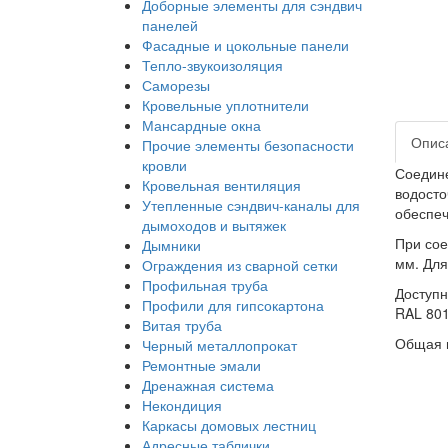
Доборные элементы для сэндвич
панелей
Фасадные и цокольные панели
Тепло-звукоизоляция
Саморезы
Кровельные уплотнители
Мансардные окна
Опис
Прочие элементы безопасности
кровли
Соедине
Кровельная вентиляция
водосто
Утепленные сэндвич-каналы для
обеспеч
дымоходов и вытяжек
При сое
Дымники
мм. Для
Ограждения из сварной сетки
Профильная труба
Доступн
Профили для гипсокартона
RAL 801
Витая труба
Общая г
Черный металлопрокат
Ремонтные эмали
Дренажная система
Некондиция
Каркасы домовых лестниц
Адресные таблички