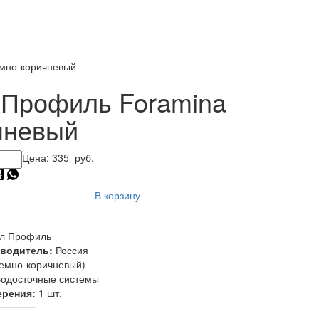
мно-коричневый
 Профиль Foramina
чневый
Цена:
335
руб.
В корзину
л Профиль
зводитель:
Россия
емно-коричневый)
одосточные системы
ерения:
1 шт.