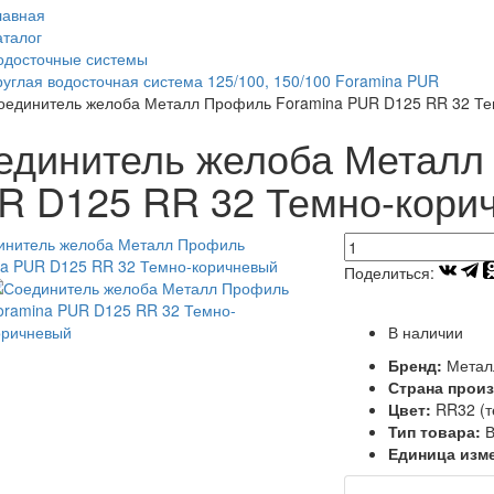
лавная
аталог
одосточные системы
руглая водосточная система 125/100, 150/100 Foramina PUR
оединитель желоба Металл Профиль Foramina PUR D125 RR 32 Те
единитель желоба Металл
R D125 RR 32 Темно-кори
Поделиться:
В наличии
Бренд:
Метал
Страна прои
Цвет:
RR32 (т
Тип товара:
В
Единица изм