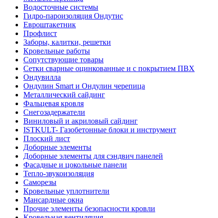
Водосточные системы
Гидро-пароизоляция Ондутис
Евроштакетник
Профлист
Заборы, калитки, решетки
Кровельные работы
Сопутствующие товары
Сетки сварные оцинкованные и с покрытием ПВХ
Ондувилла
Ондулин Smart и Ондулин черепица
Металлический сайдинг
Фальцевая кровля
Снегозадержатели
Виниловый и акриловый сайдинг
ISTKULT- Газобетонные блоки и инструмент
Плоский лист
Доборные элементы
Доборные элементы для сэндвич панелей
Фасадные и цокольные панели
Тепло-звукоизоляция
Саморезы
Кровельные уплотнители
Мансардные окна
Прочие элементы безопасности кровли
Кровельная вентиляция