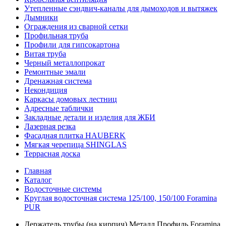
Утепленные сэндвич-каналы для дымоходов и вытяжек
Дымники
Ограждения из сварной сетки
Профильная труба
Профили для гипсокартона
Витая труба
Черный металлопрокат
Ремонтные эмали
Дренажная система
Некондиция
Каркасы домовых лестниц
Адресные таблички
Закладные детали и изделия для ЖБИ
Лазерная резка
Фасадная плитка HAUBERK
Мягкая черепица SHINGLAS
Террасная доска
Главная
Каталог
Водосточные системы
Круглая водосточная система 125/100, 150/100 Foramina
PUR
Держатель трубы (на кирпич) Металл Профиль Foramina