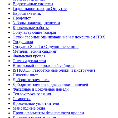
Водосточные системы
Гидро-пароизоляция Ондутис
Евроштакетник
Профлист
Заборы, калитки, решетки
Кровельные работы
Сопутствующие товары
Сетки сварные оцинкованные и с покрытием ПВХ
Ондувилла
Ондулин Smart и Ондулин черепица
Металлический сайдинг
Фальцевая кровля
Снегозадержатели
Виниловый и акриловый сайдинг
ISTKULT- Газобетонные блоки и инструмент
Плоский лист
Доборные элементы
Доборные элементы для сэндвич панелей
Фасадные и цокольные панели
Тепло-звукоизоляция
Саморезы
Кровельные уплотнители
Мансардные окна
Прочие элементы безопасности кровли
Кровельная вентиляция