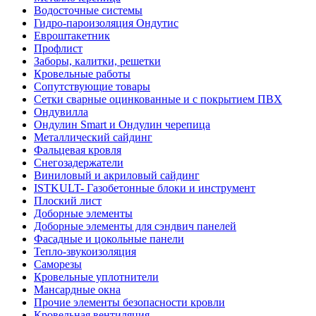
Водосточные системы
Гидро-пароизоляция Ондутис
Евроштакетник
Профлист
Заборы, калитки, решетки
Кровельные работы
Сопутствующие товары
Сетки сварные оцинкованные и с покрытием ПВХ
Ондувилла
Ондулин Smart и Ондулин черепица
Металлический сайдинг
Фальцевая кровля
Снегозадержатели
Виниловый и акриловый сайдинг
ISTKULT- Газобетонные блоки и инструмент
Плоский лист
Доборные элементы
Доборные элементы для сэндвич панелей
Фасадные и цокольные панели
Тепло-звукоизоляция
Саморезы
Кровельные уплотнители
Мансардные окна
Прочие элементы безопасности кровли
Кровельная вентиляция