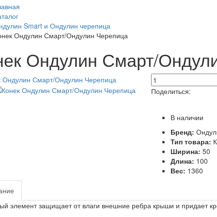
лавная
аталог
ндулин Smart и Ондулин черепица
онек Ондулин Смарт/Ондулин Черепица
нек Ондулин Смарт/Ондул
Поделиться:
В наличии
Бренд:
Ондул
Тип товара:
К
Ширина:
50
Длина:
100
Вес:
1360
ание
ый элемент защищает от влаги внешние ребра крыши и придает кр