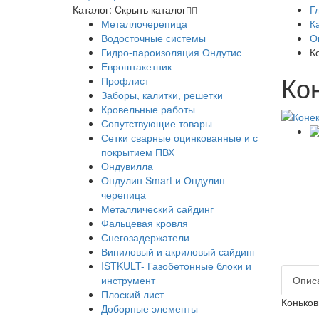
Каталог:
Cкрыть каталог
Г
Металлочерепица
К
Водосточные системы
О
Гидро-пароизоляция Ондутис
К
Евроштакетник
Ко
Профлист
Заборы, калитки, решетки
Кровельные работы
Сопутствующие товары
Сетки сварные оцинкованные и с
покрытием ПВХ
Ондувилла
Ондулин Smart и Ондулин
черепица
Металлический сайдинг
Фальцевая кровля
Снегозадержатели
Виниловый и акриловый сайдинг
ISTKULT- Газобетонные блоки и
инструмент
Опис
Плоский лист
Коньков
Доборные элементы