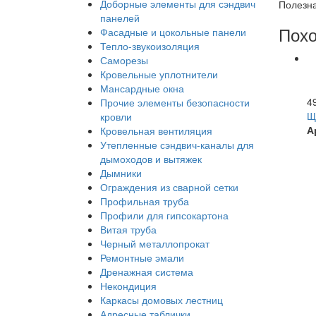
Доборные элементы для сэндвич
Полезна
панелей
Похо
Фасадные и цокольные панели
Тепло-звукоизоляция
Саморезы
Кровельные уплотнители
Мансардные окна
4
Прочие элементы безопасности
Щ
кровли
А
Кровельная вентиляция
Утепленные сэндвич-каналы для
дымоходов и вытяжек
Дымники
Ограждения из сварной сетки
Профильная труба
Профили для гипсокартона
Витая труба
Черный металлопрокат
Ремонтные эмали
Дренажная система
Некондиция
Каркасы домовых лестниц
Адресные таблички