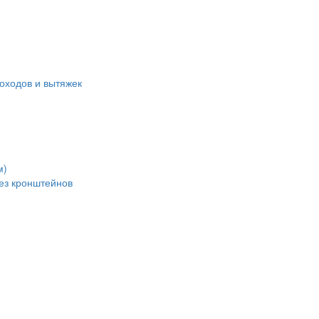
оходов и вытяжек
м)
без кронштейнов