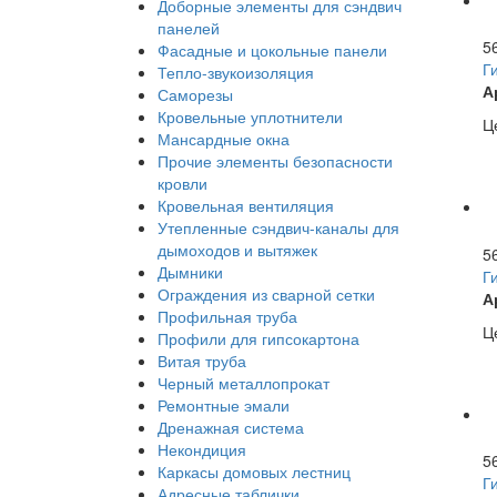
Доборные элементы для сэндвич
панелей
5
Фасадные и цокольные панели
Г
Тепло-звукоизоляция
А
Саморезы
Кровельные уплотнители
Це
Мансардные окна
Прочие элементы безопасности
кровли
Кровельная вентиляция
Утепленные сэндвич-каналы для
дымоходов и вытяжек
5
Дымники
Г
Ограждения из сварной сетки
А
Профильная труба
Це
Профили для гипсокартона
Витая труба
Черный металлопрокат
Ремонтные эмали
Дренажная система
Некондиция
5
Каркасы домовых лестниц
Г
Адресные таблички