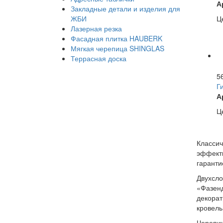
А
Закладные детали и изделия для
ЖБИ
Це
Лазерная резка
Фасадная плитка HAUBERK
Мягкая черепица SHINGLAS
Террасная доска
5
Г
А
Це
Классич
эффектн
гаранти
Двухсло
«Фазенд
декорат
кровель
Черепиц