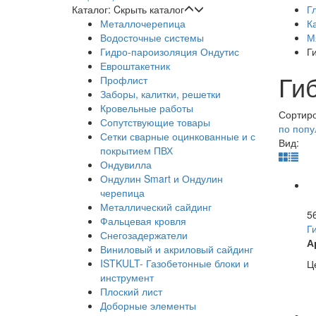
Каталог:
Cкрыть каталог
Г
Металлочерепица
К
Водосточные системы
М
Гидро-пароизоляция Ондутис
Г
Евроштакетник
Ги
Профлист
Заборы, калитки, решетки
Кровельные работы
Сортир
Сопутствующие товары
по поп
Сетки сварные оцинкованные и с
Вид:
покрытием ПВХ
Ондувилла
Ондулин Smart и Ондулин
черепица
Металлический сайдинг
5
Фальцевая кровля
Г
Снегозадержатели
А
Виниловый и акриловый сайдинг
ISTKULT- Газобетонные блоки и
Це
инструмент
Плоский лист
Доборные элементы