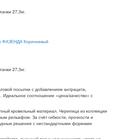
пачки 27,3кг.
пачки 27,3кг.
ьтовой посыпки с добавлением антрацита,
. Идеальное соотношение «цена/качество» с
пный кровельный материал. Черепица из коллекции
ым рельефом. За счёт гибкости, прочности и
ктурные решения с нестандартными формами
свойства, внешний вид и насыщенность цвета на