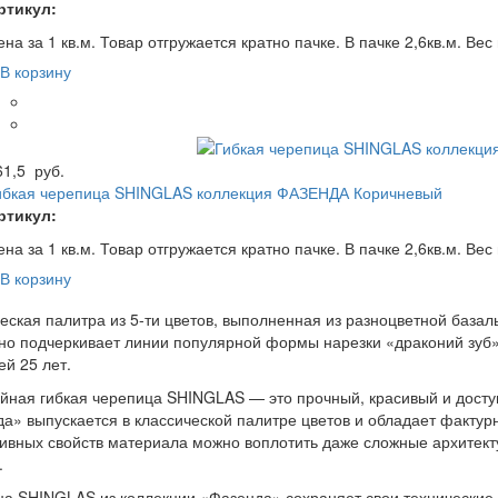
ртикул:
на за 1 кв.м. Товар отгружается кратно пачке. В пачке 2,6кв.м. Вес 
В корзину
61,5
руб.
ибкая черепица SHINGLAS коллекция ФАЗЕНДА Коричневый
ртикул:
на за 1 кв.м. Товар отгружается кратно пачке. В пачке 2,6кв.м. Вес 
В корзину
еская палитра из 5-ти цветов, выполненная из разноцветной базал
о подчеркивает линии популярной формы нарезки «драконий зуб»
ей 25 лет.
йная гибкая черепица SHINGLAS — это прочный, красивый и досту
а» выпускается в классической палитре цветов и обладает фактурн
ивных свойств материала можно воплотить даже сложные архите
.
а SHINGLAS из коллекции «Фазенда» сохраняет свои технические 