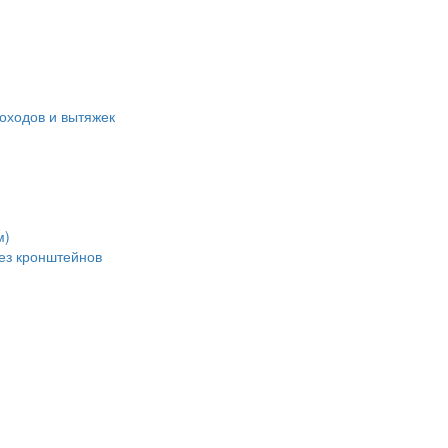
оходов и вытяжек
м)
без кронштейнов