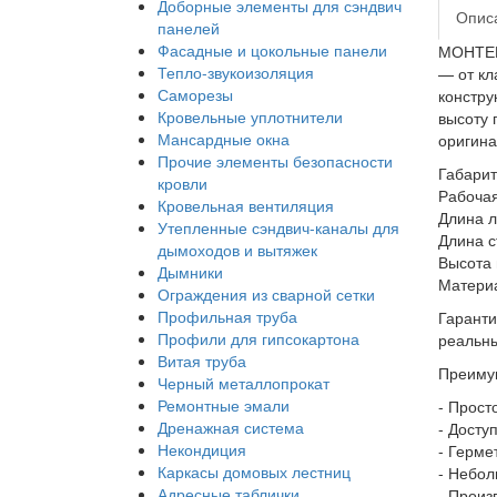
Доборные элементы для сэндвич
Опис
панелей
Фасадные и цокольные панели
МОНТЕКР
Тепло-звукоизоляция
— от кл
Саморезы
констру
Кровельные уплотнители
высоту
Мансардные окна
оригина
Прочие элементы безопасности
Габарит
кровли
Рабочая
Кровельная вентиляция
Длина л
Утепленные сэндвич-каналы для
Длина с
дымоходов и вытяжек
Высота 
Дымники
Материа
Ограждения из сварной сетки
Профильная труба
Гаранти
Профили для гипсокартона
реальны
Витая труба
Преиму
Черный металлопрокат
Ремонтные эмали
- Прост
Дренажная система
- Досту
Некондиция
- Герме
Каркасы домовых лестниц
- Небол
Адресные таблички
- Произ