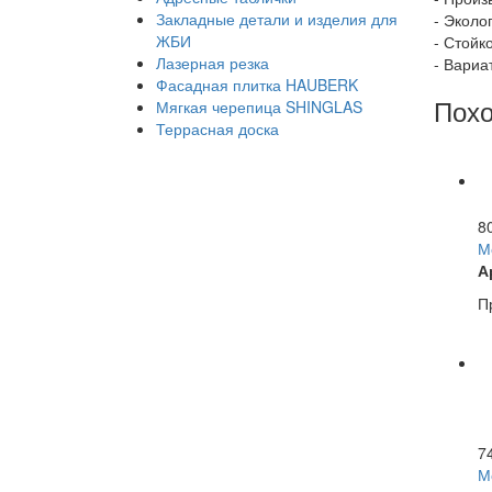
Закладные детали и изделия для
- Эколо
ЖБИ
- Стойк
Лазерная резка
- Вариа
Фасадная плитка HAUBERK
Похо
Мягкая черепица SHINGLAS
Террасная доска
8
М
А
П
7
М