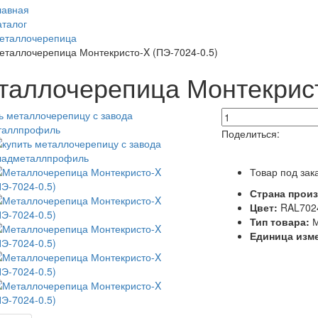
лавная
аталог
еталлочерепица
еталлочерепица Монтекристо-X (ПЭ-7024-0.5)
таллочерепица Монтекрист
Поделиться:
Товар под зак
Страна прои
Цвет:
RAL7024
Тип товара:
Единица изм