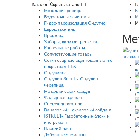
Каталог:
Cкрыть каталог
Г
Металлочерепица
К
Водосточные системы
М
Гидро-пароизоляция Ондутис
М
Евроштакетник
Ме
Профлист
Заборы, калитки, решетки
Кровельные работы
Сопутствующие товары
Сетки сварные оцинкованные и с
покрытием ПВХ
Ондувилла
Ондулин Smart и Ондулин
черепица
Металлический сайдинг
Фальцевая кровля
Снегозадержатели
Виниловый и акриловый сайдинг
ISTKULT- Газобетонные блоки и
инструмент
Плоский лист
Доборные элементы