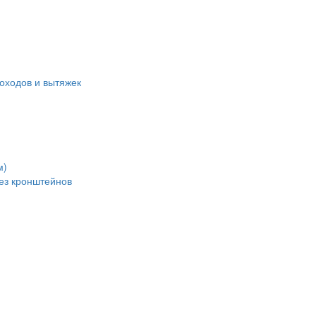
оходов и вытяжек
м)
без кронштейнов