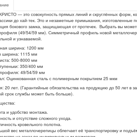
ание
ИСТО — это совокупность прямых линий и скруглённых форм, ко
ассики до хай-тек. Это и незаметные примыкания, изготовленные п
кция бокового замка, защищающая от протечек. Выбрать вы можете н
 профиля (49/54/59 мм). Симметричный профиль новой металлоч
льной и узнаваемой.
ная ширина: 1200 мм
 ширина: 1115 мм
иста: 500-8000 мм
тупеньки: 350/400 мм
профиля: 49/54/59 мм
л: Оцинкованная сталь с полимерным покрытием 25 мкм
я: 20 лет. (Гарантийные обязательства на продукцию до 50 лет в з
й срок службы может быть больше).
щества:
ота и удобство монтажа.
пность и отсутствие сложного ухода.
тичность кровельного полотна.
ьшой вес металлочерепицы облегчает её транспортировку и подъём
водство на заказ по индивидуальным размерам.