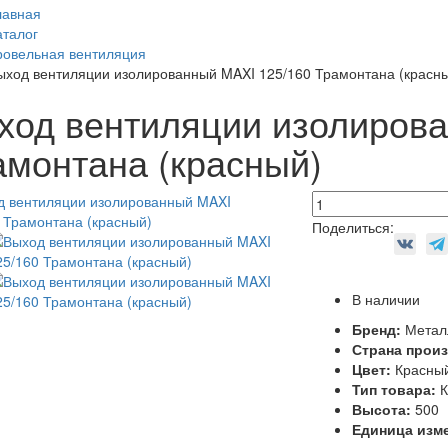
лавная
аталог
ровельная вентиляция
ыход вентиляции изолированный MAXI 125/160 Трамонтана (красн
ход вентиляции изолирова
амонтана (красный)
Поделиться:
В наличии
Бренд:
Метал
Страна прои
Цвет:
Красны
Тип товара:
К
Высота:
500
Единица изм