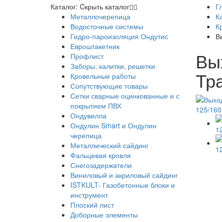
Каталог:
Cкрыть каталог
Г
Металлочерепица
К
Водосточные системы
К
Гидро-пароизоляция Ондутис
В
Евроштакетник
Вы
Профлист
Заборы, калитки, решетки
Тр
Кровельные работы
Сопутствующие товары
Сетки сварные оцинкованные и с
покрытием ПВХ
Ондувилла
Ондулин Smart и Ондулин
черепица
Металлический сайдинг
Фальцевая кровля
Снегозадержатели
Виниловый и акриловый сайдинг
ISTKULT- Газобетонные блоки и
инструмент
Плоский лист
Доборные элементы