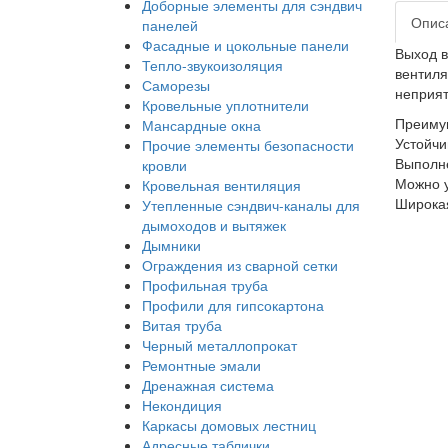
Доборные элементы для сэндвич
Опис
панелей
Фасадные и цокольные панели
Выход в
Тепло-звукоизоляция
вентиля
Саморезы
неприят
Кровельные уплотнители
Преиму
Мансардные окна
Устойчи
Прочие элементы безопасности
Выполне
кровли
Можно у
Кровельная вентиляция
Широкая
Утепленные сэндвич-каналы для
дымоходов и вытяжек
Дымники
Ограждения из сварной сетки
Профильная труба
Профили для гипсокартона
Витая труба
Черный металлопрокат
Ремонтные эмали
Дренажная система
Некондиция
Каркасы домовых лестниц
Адресные таблички