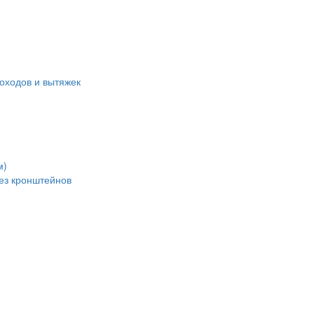
оходов и вытяжек
м)
без кронштейнов