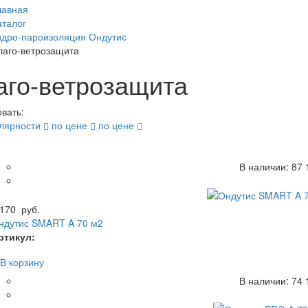
лавная
аталог
идро-пароизоляция Ондутис
лаго-ветрозащита
аго-ветрозащита
овать:
улярности
по цене
по цене
В наличии:
87
1
 170
руб.
ндутис SMART A 70 м2
ртикул:
В корзину
В наличии:
74
1