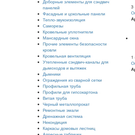
Доборные элементы для сэндвич
3
панелей
О
Фасадные и цокольные панели
А
Тепло-звукоизоляция
Саморезы
Кровельные уплотнители
Мансардные окна
Прочие элементы безопасности
кровли
Кровельная вентиляция
1
Утепленные сэндвич-каналы для
О
дымоходов и вытяжек
А
Дымники
Ограждения из сварной сетки
Профильная труба
Профили для гипсокартона
Витая труба
Черный металлопрокат
Ремонтные эмали
Дренажная система
Некондиция
Каркасы домовых лестниц
Адресные таблички