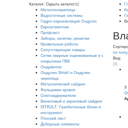
Каталог:
Cкрыть каталог
Г
Металлочерепица
К
Водосточные системы
Г
Гидро-пароизоляция Ондутис
В
Евроштакетник
Вл
Профлист
Заборы, калитки, решетки
Кровельные работы
Сортир
Сопутствующие товары
по поп
Сетки сварные оцинкованные и с
Вид:
покрытием ПВХ
Ондувилла
Ондулин Smart и Ондулин
черепица
Металлический сайдинг
3
Фальцевая кровля
О
Снегозадержатели
А
Виниловый и акриловый сайдинг
ISTKULT- Газобетонные блоки и
инструмент
Плоский лист
Доборные элементы