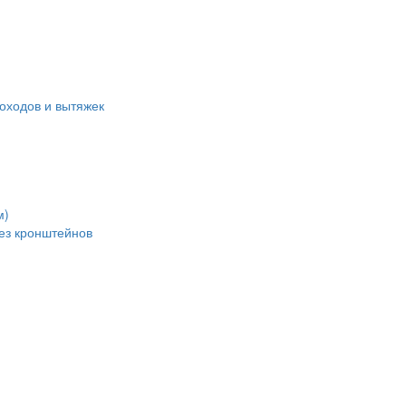
оходов и вытяжек
м)
без кронштейнов