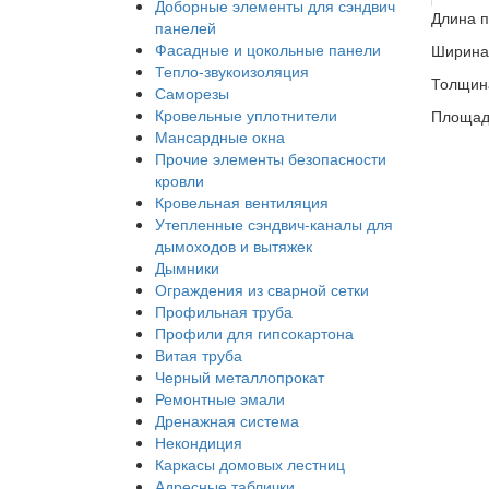
Доборные элементы для сэндвич
Длина п
панелей
Фасадные и цокольные панели
Ширина 
Тепло-звукоизоляция
Толщина
Саморезы
Кровельные уплотнители
Площадь
Мансардные окна
Прочие элементы безопасности
кровли
Кровельная вентиляция
Утепленные сэндвич-каналы для
дымоходов и вытяжек
Дымники
Ограждения из сварной сетки
Профильная труба
Профили для гипсокартона
Витая труба
Черный металлопрокат
Ремонтные эмали
Дренажная система
Некондиция
Каркасы домовых лестниц
Адресные таблички