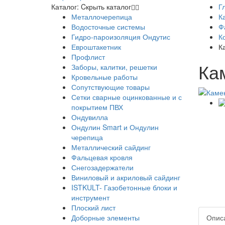
Каталог:
Cкрыть каталог
Г
Металлочерепица
К
Водосточные системы
Ф
Гидро-пароизоляция Ондутис
К
Евроштакетник
К
Профлист
Ка
Заборы, калитки, решетки
Кровельные работы
Сопутствующие товары
Сетки сварные оцинкованные и с
покрытием ПВХ
Ондувилла
Ондулин Smart и Ондулин
черепица
Металлический сайдинг
Фальцевая кровля
Снегозадержатели
Виниловый и акриловый сайдинг
ISTKULT- Газобетонные блоки и
инструмент
Плоский лист
Доборные элементы
Опис