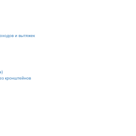
оходов и вытяжек
м)
без кронштейнов