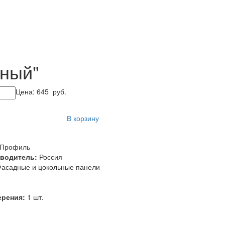
аный"
Цена:
645
руб.
В корзину
-Профиль
зводитель:
Россия
асадные и цокольные панели
ерения:
1 шт.