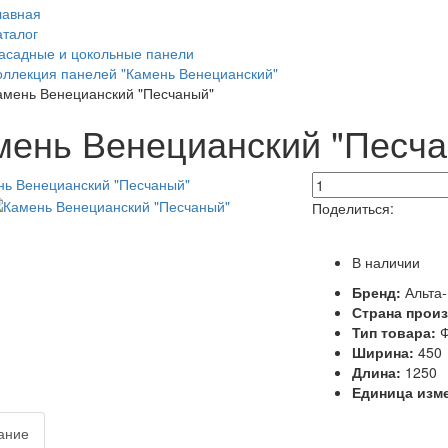
лавная
аталог
асадные и цокольные панели
оллекция панелей "Камень Венецианский"
амень Венецианский "Песчаный"
мень Венецианский "Песч
Поделиться:
В наличии
Бренд:
Альта
Страна прои
Тип товара:
Ф
Ширина:
450
Длина:
1250
Единица изм
ание