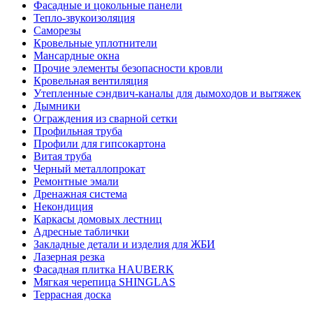
Фасадные и цокольные панели
Тепло-звукоизоляция
Саморезы
Кровельные уплотнители
Мансардные окна
Прочие элементы безопасности кровли
Кровельная вентиляция
Утепленные сэндвич-каналы для дымоходов и вытяжек
Дымники
Ограждения из сварной сетки
Профильная труба
Профили для гипсокартона
Витая труба
Черный металлопрокат
Ремонтные эмали
Дренажная система
Некондиция
Каркасы домовых лестниц
Адресные таблички
Закладные детали и изделия для ЖБИ
Лазерная резка
Фасадная плитка HAUBERK
Мягкая черепица SHINGLAS
Террасная доска