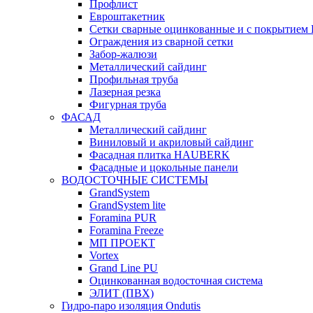
Профлист
Евроштакетник
Сетки сварные оцинкованные и с покрытием
Ограждения из сварной сетки
Забор-жалюзи
Металлический сайдинг
Профильная труба
Лазерная резка
Фигурная труба
ФАСАД
Металлический сайдинг
Виниловый и акриловый сайдинг
Фасадная плитка HAUBERK
Фасадные и цокольные панели
ВОДОСТОЧНЫЕ СИСТЕМЫ
GrandSystem
GrandSystem lite
Foramina PUR
Foramina Freeze
МП ПРОЕКТ
Vortex
Grand Line PU
Оцинкованная водосточная система
ЭЛИТ (ПВХ)
Гидро-паро изоляция Ondutis