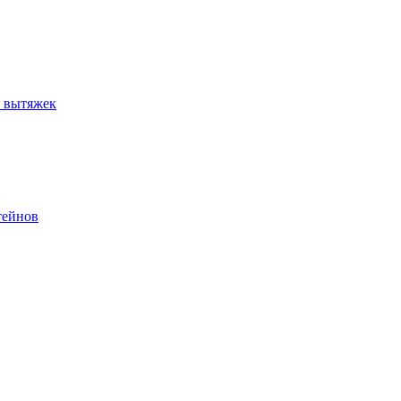
и вытяжек
тейнов