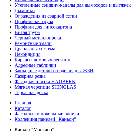
Утепленные сэндвич-каналы для дымоходов и вытяжек
Дымники
Ограждения из сварной сетки
Профильная труба
Профили для гипсокартона
Витая труба
Черный металлопрокат
Ремонтные эмали
Дренажная система
Некондиция
Каркасы домовых лестниц
Адресные таблички
Закладные детали и изделия для ЖБИ
Лазерная резка
Фасадная плитка HAUBERK
Мягкая черепица SHINGLAS
Террасная доска
Главная
Каталог
Фасадные и цокольные панели
Коллекция панелей "Каньон"
Каньон "Монтана"