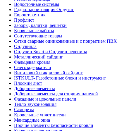
Водосточные системы
Гидро-пароизоляция Ондутис
Евроштакетник
Профлист
Заборы, калитки, решетки
Кровельные работы
Сопутствующие товары
Сетки сварные оцинкованные и с покрытием ПВХ
Ондувилла
Ондулин Smart и Ондулин черепица
Металлический сайдинг
Фальцевая кровля
Снегозадержатели
Виниловый и акриловый сайдинг
ISTKULT- Газобетонные блоки и инструмент
Плоский лист
Доборные элементы
Доборные элементы для сэндвич панелей
Фасадные и цокольные панели
Тепло-звукоизоляция
Саморезы
Кровельные уплотнители
Мансардные окна
Прочие элементы безопасности кровли
Кровельная вентиляция