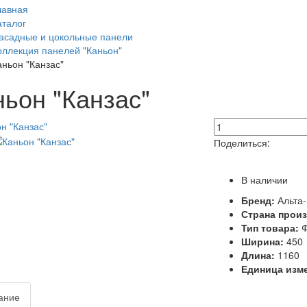
лавная
аталог
асадные и цокольные панели
оллекция панелей "Каньон"
аньон "Канзас"
ньон "Канзас"
Поделиться:
В наличии
Бренд:
Альта
Страна прои
Тип товара:
Ф
Ширина:
450
Длина:
1160
Единица изм
ание