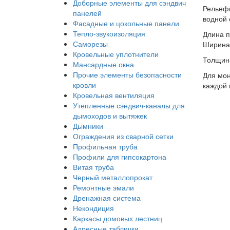
Доборные элементы для сэндвич
Рельефн
панелей
водной 
Фасадные и цокольные панели
Тепло-звукоизоляция
Длина 
Саморезы
Ширина
Кровельные уплотнители
Толщин
Мансардные окна
Прочие элементы безопасности
Для мон
кровли
каждой 
Кровельная вентиляция
Утепленные сэндвич-каналы для
дымоходов и вытяжек
Дымники
Ограждения из сварной сетки
Профильная труба
Профили для гипсокартона
Витая труба
Черный металлопрокат
Ремонтные эмали
Дренажная система
Некондиция
Каркасы домовых лестниц
Адресные таблички