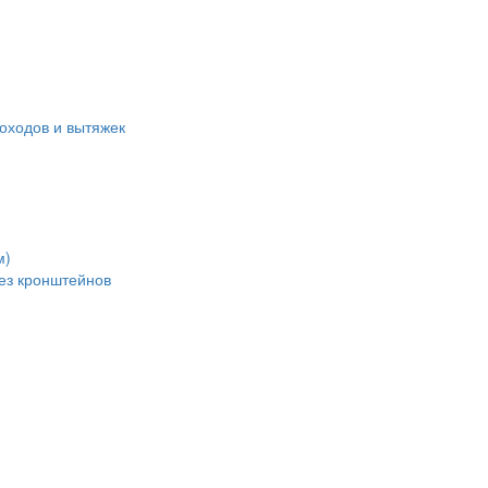
оходов и вытяжек
м)
без кронштейнов