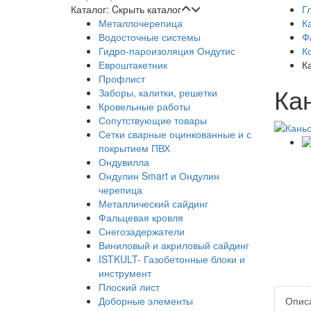
Каталог:
Cкрыть каталог
Г
Металлочерепица
К
Водосточные системы
Ф
Гидро-пароизоляция Ондутис
К
Евроштакетник
К
Профлист
Ка
Заборы, калитки, решетки
Кровельные работы
Сопутствующие товары
Сетки сварные оцинкованные и с
покрытием ПВХ
Ондувилла
Ондулин Smart и Ондулин
черепица
Металлический сайдинг
Фальцевая кровля
Снегозадержатели
Виниловый и акриловый сайдинг
ISTKULT- Газобетонные блоки и
инструмент
Плоский лист
Доборные элементы
Опис