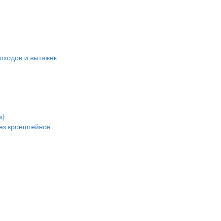
оходов и вытяжек
м)
без кронштейнов