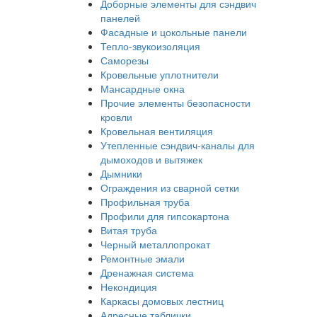
Доборные элементы для сэндвич
панелей
Фасадные и цокольные панели
Тепло-звукоизоляция
Саморезы
Кровельные уплотнители
Мансардные окна
Прочие элементы безопасности
кровли
Кровельная вентиляция
Утепленные сэндвич-каналы для
дымоходов и вытяжек
Дымники
Ограждения из сварной сетки
Профильная труба
Профили для гипсокартона
Витая труба
Черный металлопрокат
Ремонтные эмали
Дренажная система
Некондиция
Каркасы домовых лестниц
Адресные таблички