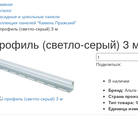
лавная
аталог
асадные и цокольные панели
оллекция панелей "Камень Пражский"
-профиль (светло-серый) 3 м
профиль (светло-серый) 3 
Поделиться:
В наличии
Бренд:
Альта
Страна прои
Тип товара:
Ф
Единица изм