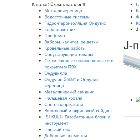
Каталог:
Cкрыть каталог
Г
Металлочерепица
К
Водосточные системы
Ф
Гидро-пароизоляция Ондутис
К
Евроштакетник
J
Профлист
J-
Заборы, калитки, решетки
Кровельные работы
Сопутствующие товары
Сетки сварные оцинкованные и с
покрытием ПВХ
Ондувилла
Ондулин Smart и Ондулин
черепица
Металлический сайдинг
Фальцевая кровля
Снегозадержатели
Виниловый и акриловый сайдинг
ISTKULT- Газобетонные блоки и
инструмент
Плоский лист
Доборные элементы