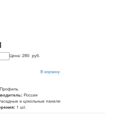
м
Цена:
280
руб.
В корзину
-Профиль
зводитель:
Россия
асадные и цокольные панели
ерения:
1 шт.