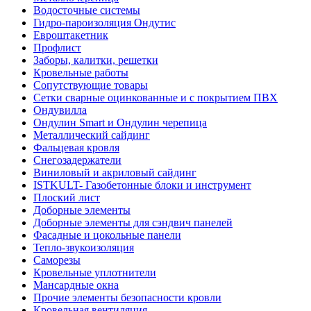
Водосточные системы
Гидро-пароизоляция Ондутис
Евроштакетник
Профлист
Заборы, калитки, решетки
Кровельные работы
Сопутствующие товары
Сетки сварные оцинкованные и с покрытием ПВХ
Ондувилла
Ондулин Smart и Ондулин черепица
Металлический сайдинг
Фальцевая кровля
Снегозадержатели
Виниловый и акриловый сайдинг
ISTKULT- Газобетонные блоки и инструмент
Плоский лист
Доборные элементы
Доборные элементы для сэндвич панелей
Фасадные и цокольные панели
Тепло-звукоизоляция
Саморезы
Кровельные уплотнители
Мансардные окна
Прочие элементы безопасности кровли
Кровельная вентиляция