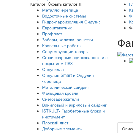
Каталог:
Cкрыть каталог
Г
Металлочерепица
К
Водосточные системы
Ф
Гидро-пароизоляция Ондутис
К
Евроштакетник
Ф
Профлист
Фа
Заборы, калитки, решетки
Кровельные работы
Сопутствующие товары
Сетки сварные оцинкованные и с
покрытием ПВХ
Ондувилла
Ондулин Smart и Ондулин
черепица
Металлический сайдинг
Фальцевая кровля
Снегозадержатели
Виниловый и акриловый сайдинг
ISTKULT- Газобетонные блоки и
инструмент
Плоский лист
Доборные элементы
Опис