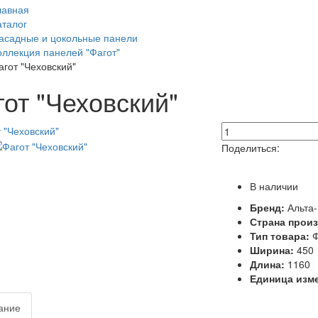
лавная
аталог
асадные и цокольные панели
оллекция панелей "Фагот"
агот "Чеховский"
гот "Чеховский"
Поделиться:
В наличии
Бренд:
Альта
Страна прои
Тип товара:
Ф
Ширина:
450
Длина:
1160
Единица изм
ание