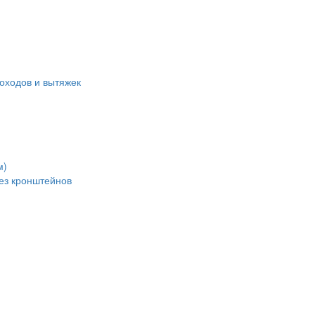
оходов и вытяжек
м)
без кронштейнов