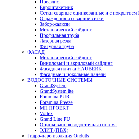
Профлист
Евроштакетник
Сетки сварные оцинкованные и с покрытием
Ограждения из сварной сетки
Забор-жалюзи
Металлический сайдинг
Профильная труба
Лазерная резка
Фигурная труба
ФАСАД
Металлический сайдинг
Виниловый и акриловый сайдинг
Фасадная плитка HAUBERK
Фасадные и цокольные панели
ВОДОСТОЧНЫЕ СИСТЕМЫ
GrandSystem
GrandSystem lite
Foramina PUR
Foramina Freeze
МП ПРОЕКТ
Vortex
Grand Line PU
Оцинкованная водосточная система
ЭЛИТ (ПВХ)
Гидро-паро изоляция Ondutis