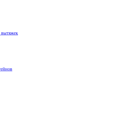
и вытяжек
тейнов