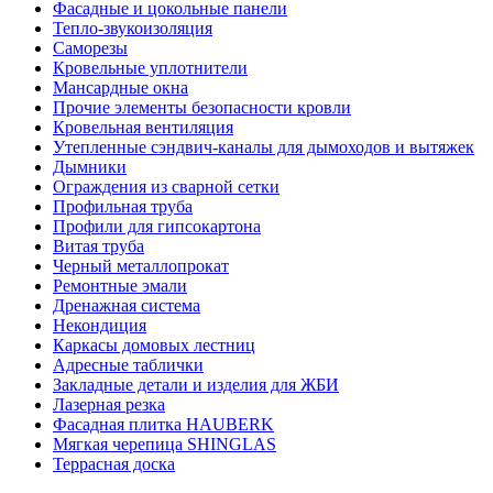
Фасадные и цокольные панели
Тепло-звукоизоляция
Саморезы
Кровельные уплотнители
Мансардные окна
Прочие элементы безопасности кровли
Кровельная вентиляция
Утепленные сэндвич-каналы для дымоходов и вытяжек
Дымники
Ограждения из сварной сетки
Профильная труба
Профили для гипсокартона
Витая труба
Черный металлопрокат
Ремонтные эмали
Дренажная система
Некондиция
Каркасы домовых лестниц
Адресные таблички
Закладные детали и изделия для ЖБИ
Лазерная резка
Фасадная плитка HAUBERK
Мягкая черепица SHINGLAS
Террасная доска