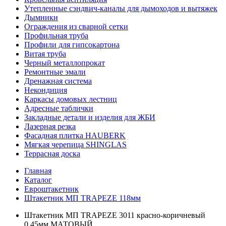
Утепленные сэндвич-каналы для дымоходов и вытяжек
Дымники
Ограждения из сварной сетки
Профильная труба
Профили для гипсокартона
Витая труба
Черный металлопрокат
Ремонтные эмали
Дренажная система
Некондиция
Каркасы домовых лестниц
Адресные таблички
Закладные детали и изделия для ЖБИ
Лазерная резка
Фасадная плитка HAUBERK
Мягкая черепица SHINGLAS
Террасная доска
Главная
Каталог
Евроштакетник
Штакетник МП TRAPEZE 118мм
Штакетник МП TRAPEZE 3011 красно-коричневый
0,45мм МАТОВЫЙ