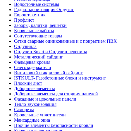
Водосточные системы
Гидро-пароизоляция Ондутис
Евроштакетник
Профлист
Заборы, калитки, решетки
Кровельные работы
Сопутствующие товары
Сетки сварные оцинкованные и с покрытием ПВХ
Ондувилла
Ондулин Smart и Ондулин черепица
Металлический сайдинг
Фальцевая кровля
Снегозадержатели
Виниловый и акриловый сайдинг
ISTKULT- Газобетонные блоки и инструмент
Плоский лист
Доборные элементы
Доборные элементы для сэндвич панелей
Фасадные и цокольные панели
Тепло-звукоизоляция
Саморезы
Кровельные уплотнители
Мансардные окна
Прочие элементы безопасности кровли
Кровельная вентиляция