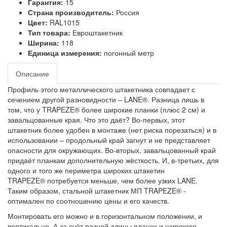
Гарантия:
15
Страна производитель:
Россия
Цвет:
RAL1015
Тип товара:
Евроштакетник
Ширина:
118
Единица измерения:
погонный метр
Описание
Профиль этого металлического штакетника совпадает с
сечением другой разновидности – LANE®. Разница лишь в
том, что у TRAPEZE® более широкие планки (плюс 2 см) и
завальцованные края. Что это даёт? Во-первых, этот
штакетник более удобен в монтаже (нет риска порезаться) и в
использовании – продольный край загнут и не представляет
опасности для окружающих. Во-вторых, завальцованный край
придаёт планкам дополнительную жёсткость. И, в-третьих, для
одного и того же периметра широких штакетин
TRAPEZE® потребуется меньше, чем более узких LANE.
Таким образом, стальной штакетник МП TRAPEZE® -
оптимален по соотношению цены и его качеств.
Монтировать его можно и в горизонтальном положении, и
вертикально. А за счёт разной длины планок и широкого