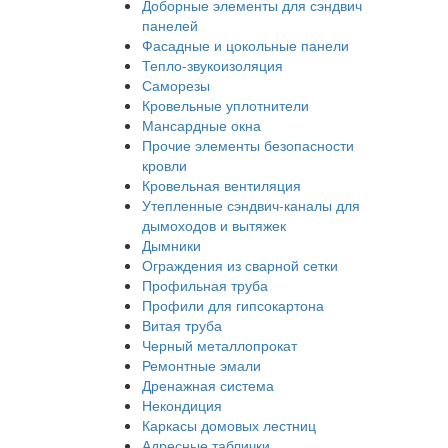
Доборные элементы для сэндвич
панелей
Фасадные и цокольные панели
Тепло-звукоизоляция
Саморезы
Кровельные уплотнители
Мансардные окна
Прочие элементы безопасности
кровли
Кровельная вентиляция
Утепленные сэндвич-каналы для
дымоходов и вытяжек
Дымники
Ограждения из сварной сетки
Профильная труба
Профили для гипсокартона
Витая труба
Черный металлопрокат
Ремонтные эмали
Дренажная система
Некондиция
Каркасы домовых лестниц
Адресные таблички