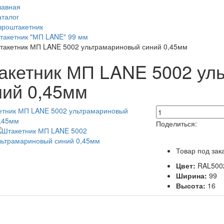
лавная
аталог
вроштакетник
такетник "МП LANE" 99 мм
такетник МП LANE 5002 ультрамариновый синий 0,45мм
акетник МП LANE 5002 ул
ний 0,45мм
Поделиться:
Товар под зак
Цвет:
RAL500
Ширина:
99
Высота:
16