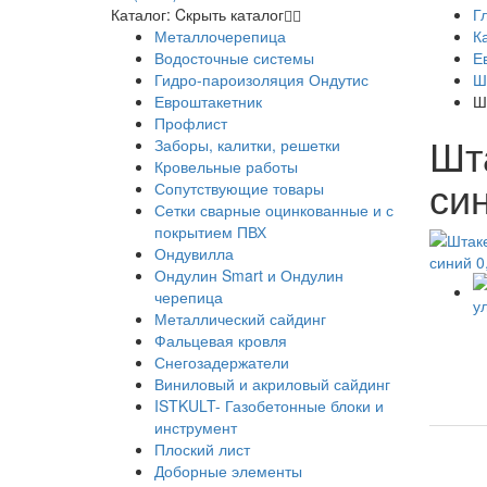
Каталог:
Cкрыть каталог
Г
Металлочерепица
К
Водосточные системы
Е
Гидро-пароизоляция Ондутис
Ш
Евроштакетник
Ш
Профлист
Шт
Заборы, калитки, решетки
Кровельные работы
си
Сопутствующие товары
Сетки сварные оцинкованные и с
покрытием ПВХ
Ондувилла
Ондулин Smart и Ондулин
черепица
Металлический сайдинг
Фальцевая кровля
Снегозадержатели
Виниловый и акриловый сайдинг
ISTKULT- Газобетонные блоки и
инструмент
Плоский лист
Доборные элементы