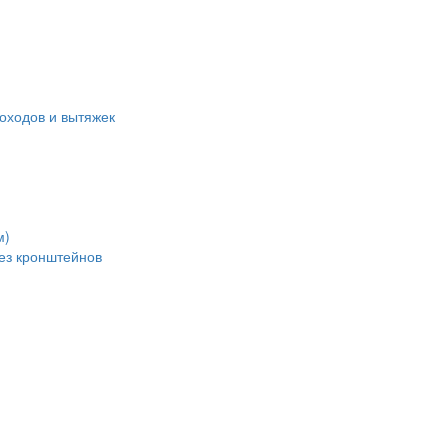
оходов и вытяжек
м)
без кронштейнов