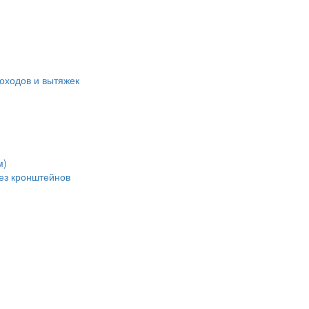
оходов и вытяжек
м)
без кронштейнов