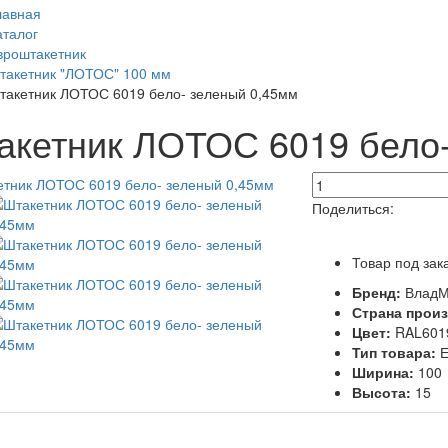
лавная
аталог
вроштакетник
такетник "ЛОТОС" 100 мм
такетник ЛОТОС 6019 бело- зеленый 0,45мм
акетник ЛОТОС 6019 бело-
Поделиться:
Товар под зак
Бренд:
ВладМ
Страна прои
Цвет:
RAL601
Тип товара:
Е
Ширина:
100
Высота:
15