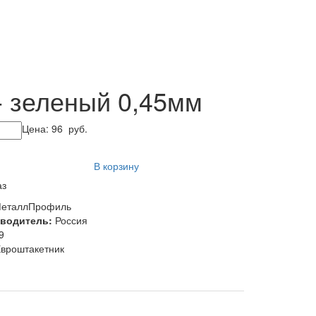
 зеленый 0,45мм
Цена:
96
руб.
В корзину
аз
еталлПрофиль
зводитель:
Россия
9
вроштакетник