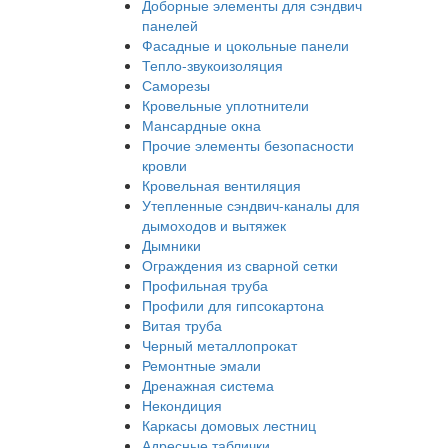
Доборные элементы для сэндвич
панелей
Фасадные и цокольные панели
Тепло-звукоизоляция
Саморезы
Кровельные уплотнители
Мансардные окна
Прочие элементы безопасности
кровли
Кровельная вентиляция
Утепленные сэндвич-каналы для
дымоходов и вытяжек
Дымники
Ограждения из сварной сетки
Профильная труба
Профили для гипсокартона
Витая труба
Черный металлопрокат
Ремонтные эмали
Дренажная система
Некондиция
Каркасы домовых лестниц
Адресные таблички