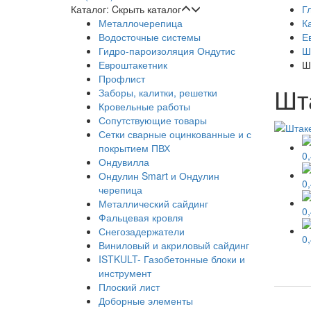
Каталог:
Cкрыть каталог
Г
Металлочерепица
К
Водосточные системы
Е
Гидро-пароизоляция Ондутис
Ш
Евроштакетник
Ш
Профлист
Шт
Заборы, калитки, решетки
Кровельные работы
Сопутствующие товары
Сетки сварные оцинкованные и с
покрытием ПВХ
Ондувилла
Ондулин Smart и Ондулин
черепица
Металлический сайдинг
Фальцевая кровля
Снегозадержатели
Виниловый и акриловый сайдинг
ISTKULT- Газобетонные блоки и
инструмент
Плоский лист
Доборные элементы