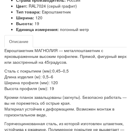
Страна производитель:
Россия
Цвет:
RAL7024 (серый графит)
Тип товара:
Евроштакетник
Ширина:
120
Высота:
19
Единица измерения:
погонный метр
Описание
Евроштакетник МАГНОЛИЯ ― металлоштакетник с
ярковыраженным высоким профилем. Прямой, фигурный верх
или заостренный на 45градусов.
Сталь с покрытием (мм):0,45–0,5
Длина изделия (м): 0,5–6
Ширина профиля (мм): 120
Высота профиля (мм): 19
Кромки планок завальцованы (загнуты). Безопасно работать ―
вы не порежетесь об острые края.
Материал устойчив к деформациям. Возможен монтаж в
горизонтальном виде,
Горячеоцинкованная сталь, из которой изготовлен штакетник,
устойчива к ржавчине. Полимерное покрытие не выцветает ―