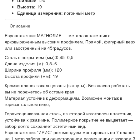
Ширина:
120
Высота:
19
Единица измерения:
погонный метр
Описание
Евроштакетник МАГНОЛИЯ ― металлоштакетник с
ярковыраженным высоким профилем. Прямой, фигурный верх
или заостренный на 45градусов.
Сталь с покрытием (мм):0,45–0,5
Длина изделия (м): 0,5–6
Ширина профиля (мм): 120
Высота профиля (мм): 19
Кромки планок завальцованы (загнуты). Безопасно работать ―
вы не порежетесь об острые края.
Материал устойчив к деформациям. Возможен монтаж в
горизонтальном виде,
Горячеоцинкованная сталь, из которой изготовлен штакетник,
устойчива к ржавчине. Полимерное покрытие не выцветает ―
забор долго сохраняет эстетичный вид.
Евроштакетник "ИРИС" рекомендуем монтировать по 7 планок
на 1 метр забора при одностороннем размещении с зазором 3